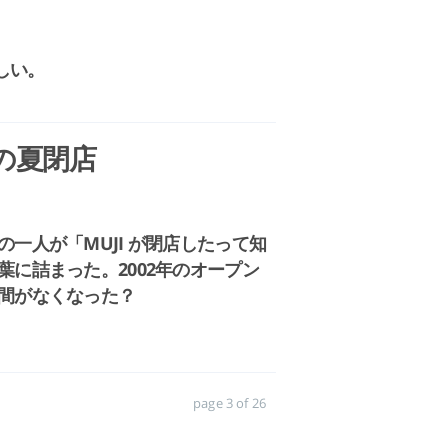
しい。
の夏閉店
一人が「MUJI が閉店したって知
に詰まった。2002年のオープン
間がなくなった？
page 3 of 26