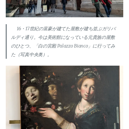
16・17世紀の富豪が建てた屋敷が建ち並ぶガリバ
ルディ通り。今は美術館になっている元貴族の屋敷
のひとつ、「白の宮殿 Palazzo Bianco」に行ってみ
た（写真中央奥）。