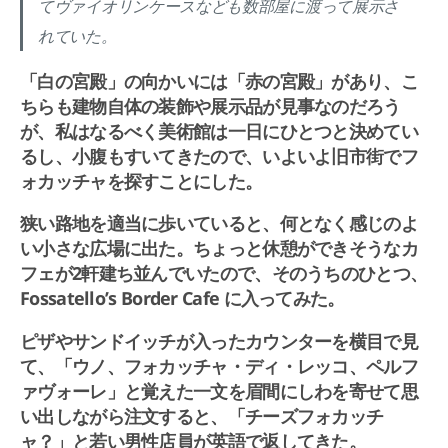
てヴァイオリンケースなども数部屋に渡って展示さ
れていた。
「白の宮殿」の向かいには「赤の宮殿」があり、こ
ちらも建物自体の装飾や展示品が見事なのだろう
が、私はなるべく美術館は一日にひとつと決めてい
るし、小腹もすいてきたので、いよいよ旧市街でフ
ォカッチャを探すことにした。
狭い路地を適当に歩いていると、何となく感じのよ
い小さな広場に出た。ちょっと休憩ができそうなカ
フェが2軒建ち並んでいたので、そのうちのひとつ、
Fossatello’s Border Cafe に入ってみた。
ピザやサンドイッチが入ったカウンターを横目で見
て、「ウノ、フォカッチャ・ディ・レッコ、ペルフ
ァヴォーレ」と覚えた一文を眉間にしわを寄せて思
い出しながら注文すると、「チーズフォカッチ
ャ？」と若い男性店員が英語で返してきた。