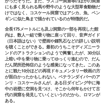
かったそうだ。また、ラスコー洞窟等のほかの洞窟
にも多く見られる馬や野牛のような大型草食動物だ
けではなく、コスケール洞窟ではアシカ、魚、ペン
ギンに似た鳥まで描かれているのが特徴的だ。
全長175メートルにも及ぶ洞窟の一部を再現した館
内は、数人一組で乗り物に座って回り、音声ガイド
（日本語はない）で壁画や鍾乳石などの詳しい説明
を聴くことができる。最初のうちこそディズニーラ
ンドのアトラクションのようで興奮したが、30分以
上暗い中を乗り物に乗ってゆっくり進むので、だん
だん閉所恐怖症のような感覚になってきた。このあ
とに観た10分ほどの再現ドキュメンタリー映画の方
が面白かったかもしれない。ベテランダイバーのア
ンリ・コスケールさんが、ある日ダイビング中に海
中の岩壁に空洞を見つけ、そこから何年もかけて古
代の洞窟を発見していくというのだから、ロマンが
ある。