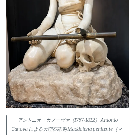
アントニオ・カノーヴァ（1757‐1822） Antonio
Canova による大理石彫刻 Maddalena penitente（マ