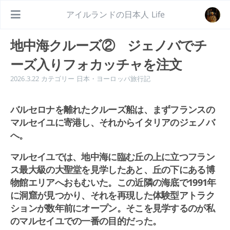
アイルランドの日本人 Life
地中海クルーズ② ジェノバでチ
ーズ入りフォカッチャを注文
2026.3.22
カテゴリー
日本・ヨーロッパ旅行記
バルセロナを離れたクルーズ船は、まずフランスの
マルセイユに寄港し、それからイタリアのジェノバ
へ。
マルセイユでは、地中海に臨む丘の上に立つフラン
ス最大級の大聖堂を見学したあと、丘の下にある博
物館エリアへおもむいた。この近隣の海底で1991年
に洞窟が見つかり、それを再現した体験型アトラク
ションが数年前にオープン。そこを見学するのが私
のマルセイユでの一番の目的だった。