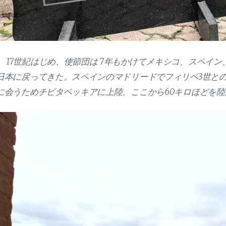
17世紀はじめ、使節団は 7年もかけてメキシコ、スペイ
日本に戻ってきた。スペインのマドリードでフィリペ3世と
に会うためチビタベッキアに上陸、ここから60キロほどを