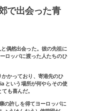
郊で出会った青
人と偶然出会った。彼の先祖に
ヨーロッパに渡った人たちのひ
りかかっており、寄港先のひ
chia という場所が何やらその使
とても喜んだ。
家康の許しを得てヨーロッパに