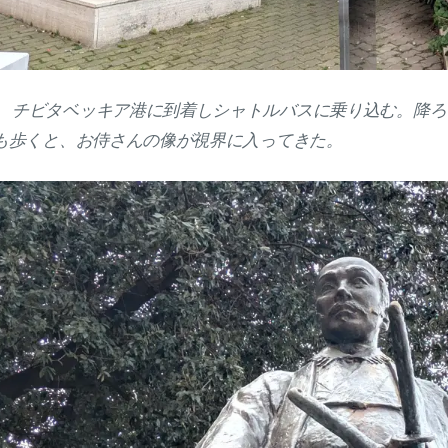
チビタベッキア港に到着しシャトルバスに乗り込む。降ろさ
も歩くと、お侍さんの像が視界に入ってきた。