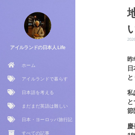
202
アイルランドの日本人 Life
昨
ホーム
日
と
アイルランドで暮らす
私
日本語を考える
と
まだまだ英語は難しい
節
日本・ヨーロッパ旅行記
慶
すべての記事