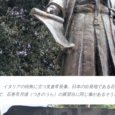
イタリアの街角に立つ支倉常長像。日本の出発地である石
で、石巻市月浦（つきのうら）の展望台に同じ像があるそう