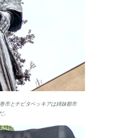
巻市とチビタベッキアは姉妹都市
だ。