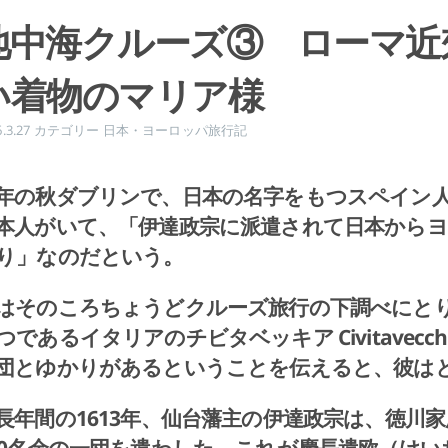
地中海クルーズ③ ローマ近
い着物のマリア様
6.3.27
カテゴリー
日本・ヨーロッパ旅行記
年の秋ダブリンで、日本の名字をもつスペイン
本人がいて、「伊達政宗に派遣されて日本から
り」なのだという。
はそのころちょうどクルーズ旅行の下調べにと
つであるイタリアのチビタベッキア Civitavec
団とゆかりがあるということを伝えると、彼は
長年間の1613年、仙台藩主の伊達政宗は、徳川