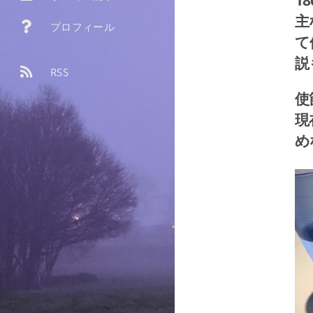
1
主
プロフィール
て
説
RSS
使
現
め