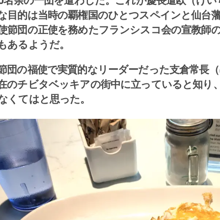
80名余の一団を遣わした。これが慶長遣欧（け
な目的は当時の覇権国のひとつスペインと仙台
使節団の正使を務めたフランシスコ会の宣教師
もあるようだ。
節団の福使で実質的なリーダーだった支倉常長（
在のチビタベッキアの街中に立っていると知り
なくてはと思った。