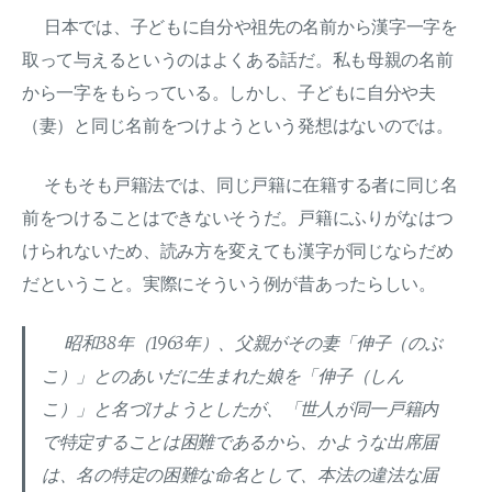
日本では、子どもに自分や祖先の名前から漢字一字を
取って与えるというのはよくある話だ。私も母親の名前
から一字をもらっている。しかし、子どもに自分や夫
（妻）と同じ名前をつけようという発想はないのでは。
そもそも戸籍法では、同じ戸籍に在籍する者に同じ名
前をつけることはできないそうだ。戸籍にふりがなはつ
けられないため、読み方を変えても漢字が同じならだめ
だということ。実際にそういう例が昔あったらしい。
昭和38年（1963年）、父親がその妻「伸子（のぶ
こ）」とのあいだに生まれた娘を「伸子（しん
こ）」と名づけようとしたが、「世人が同一戸籍内
で特定することは困難であるから、かような出席届
は、名の特定の困難な命名として、本法の違法な届