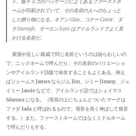
ト。板チョコのパッケージによくあるファーストネ
ームが印刷されていて、その名前の人へのちょっと
した贈り物になる。キアン Cian、コナー Conor、ダ
ラ Darragh、オーエン Eoin はアイルランドでよく見
かける名前だ。
家族や近しい親戚で同じ名前というのは紛らわしいの
で、ニックネームで呼んだり、その名前のバリエーショ
ンやアイルランド語版で命名することもよくある。例え
ばジェームス James ならジム Jim、ジミー Jimmy、ジェ
イミー Jamie などで、アイルランド語ではシェイマス
Séamus になる。（母音の上にちょんとついたマークは
ファダ fada と呼ばれるもので、母音を長く伸ばして発音
する。）また、ファーストネームではなくミドルネーム
で呼んだりもする。