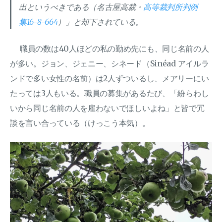
出というべきである（名古屋高裁・
高等裁判所判例
集16-8-664
）」と却下されている。
職員の数は40人ほどの私の勤め先にも、同じ名前の人
が多い。ジョン、ジェニー、シネード（Sinéad アイルラ
ンドで多い女性の名前）は2人ずついるし、メアリーにい
たっては3人もいる。職員の募集があるたび、「紛らわし
いから同じ名前の人を雇わないでほしいよね」と皆で冗
談を言い合っている（けっこう本気）。